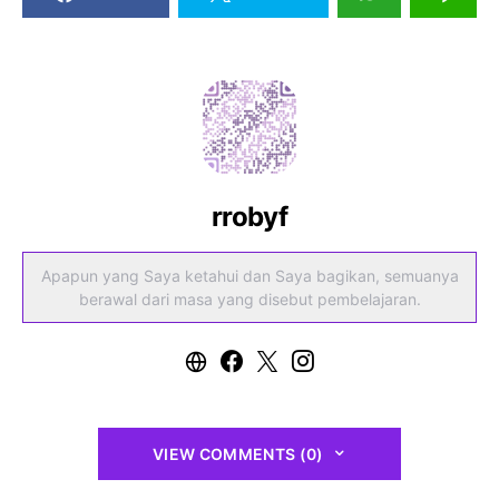
rrobyf
Apapun yang Saya ketahui dan Saya bagikan, semuanya
berawal dari masa yang disebut pembelajaran.
VIEW COMMENTS (0)