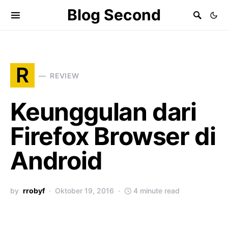
Blog Second
R
REVIEW
Keunggulan dari
Firefox Browser di
Android
by
rrobyf
Oktober 19, 2016
4 minute read