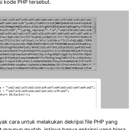
si kode PHP tersebut.
yak cara untuk melakukan dekripsi file PHP yang
ulit maupun mudah, intinya hanya enkripsi yang biasa