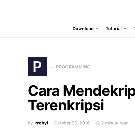
Download
Tutorial
P
PROGRAMMING
Cara Mendekrip
Terenkripsi
by
rrobyf
Oktober 26, 2016
2 minute read