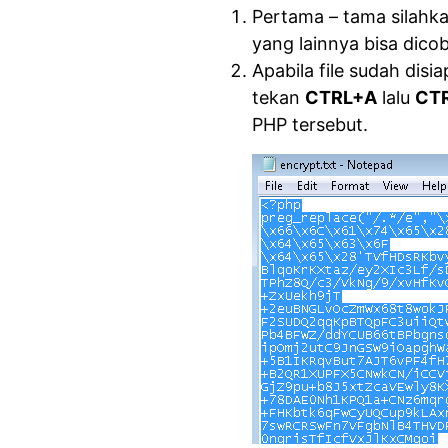
Pertama – tama silahkan
yang lainnya bisa dico
Apabila file sudah dis
tekan
CTRL+A
lalu
CT
PHP tersebut.