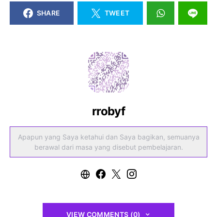
SHARE
TWEET
rrobyf
Apapun yang Saya ketahui dan Saya bagikan, semuanya
berawal dari masa yang disebut pembelajaran.
VIEW COMMENTS (0)