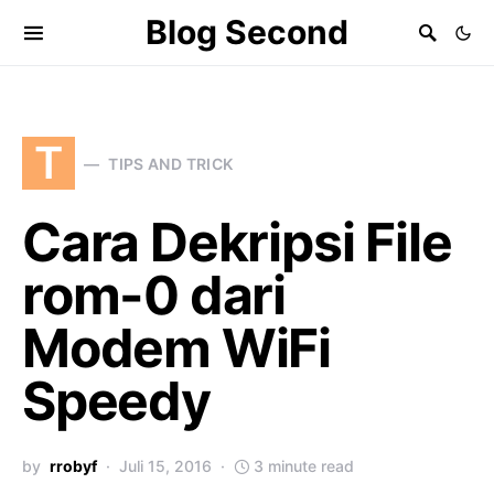
Blog Second
T
TIPS AND TRICK
Cara Dekripsi File
rom-0 dari
Modem WiFi
Speedy
by
rrobyf
Juli 15, 2016
3 minute read