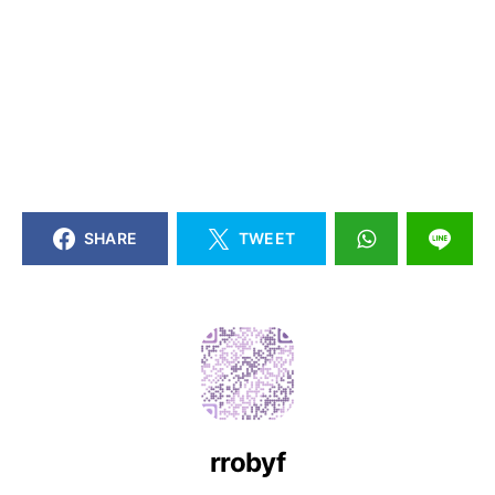
SHARE
TWEET
rrobyf