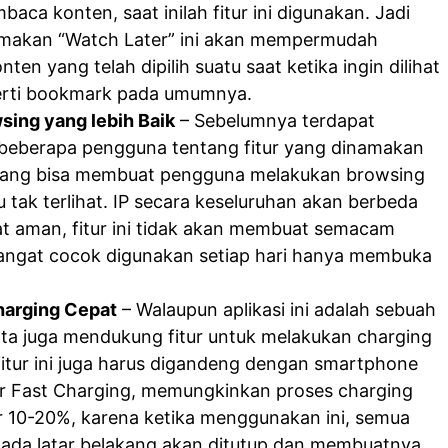
aca konten, saat inilah fitur ini digunakan. Jadi
amakan “Watch Later” ini akan mempermudah
n yang telah dipilih suatu saat ketika ingin dilihat
seperti bookmark pada umumnya.
ing yang lebih Baik
– Sebelumnya terdapat
 beberapa pengguna tentang fitur yang dinamakan
 yang bisa membuat pengguna melakukan browsing
tak terlihat. IP secara keseluruhan akan berbeda
at aman, fitur ini tidak akan membuat semacam
angat cocok digunakan setiap hari hanya membuka
arging Cepat
– Walaupun aplikasi ini adalah sebuah
ta juga mendukung fitur untuk melakukan charging
itur ini juga harus digandeng dengan smartphone
tur Fast Charging, memungkinkan proses charging
ar 10-20%, karena ketika menggunakan ini, semua
 pada latar belakang akan ditutup dan membuatnya