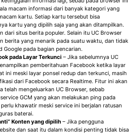
ketinggalan informasi lagi, sebab pada browser ini
ala macam informasi dari banyak kategori yang
emacam kartu. Setiap kartu tersebut bisa
a kartu yang dipilih saja yang akan ditampilkan.
n dari situs berita populer. Selain itu UC Browser
n berita yang menarik pada suatu waktu, dan tidak
d Google pada bagian pencarian.
ok pada Layar Terkunci
– Jika sebelumnya UC
nampilkan pemberitahuan Facebook ketika layar
t ini meski layar ponsel redup dan terkunci, masih
kasi dari Facebook secara Realtime. Fitur ini akan
a telah mengeluarkan UC Browser, sebab
service GCM yang akan melakukan ping pada
erlu khawatir meski service ini berjalan ratusan
guras baterai.
nti” Konten yang dipilih
– Jika pengguna
site dan saat itu dalam kondisi penting tidak bisa