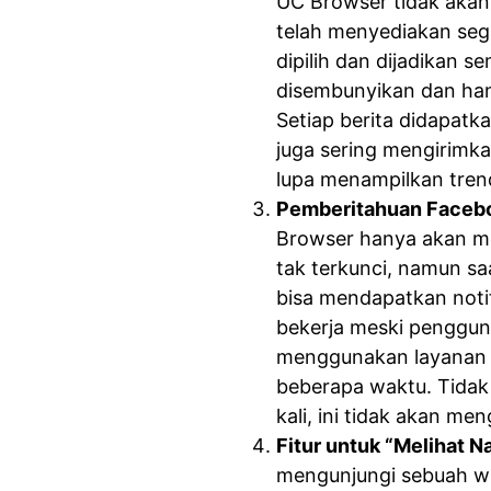
UC Browser tidak akan 
telah menyediakan seg
dipilih dan dijadikan s
disembunyikan dan hany
Setiap berita didapatka
juga sering mengirimka
lupa menampilkan tren
Pemberitahuan Facebo
Browser hanya akan me
tak terkunci, namun saa
bisa mendapatkan notifi
bekerja meski penggun
menggunakan layanan 
beberapa waktu. Tidak p
kali, ini tidak akan men
Fitur untuk “Melihat Na
mengunjungi sebuah web