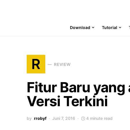
Download
Tutorial
R
REVIEW
Fitur Baru yang
Versi Terkini
by
rrobyf
Juni 7, 2016
4 minute read