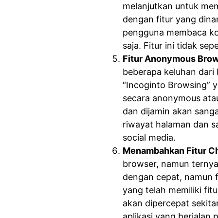
melanjutkan untuk memb
dengan fitur yang din
pengguna membaca konte
saja. Fitur ini tidak 
Fitur Anonymous Brows
beberapa keluhan dari
“Incoginto Browsing”
secara anonymous atau 
dan dijamin akan sang
riwayat halaman dan s
social media.
Menambahkan Fitur Ch
browser, namun ternya
dengan cepat, namun f
yang telah memiliki fi
akan dipercepat sekit
aplikasi yang berjalan