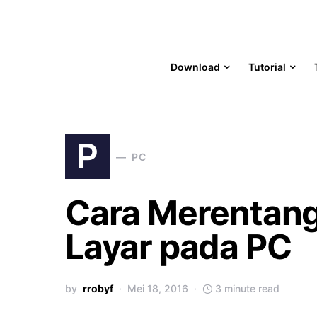
Download
Tutorial
P
PC
Cara Merentang
Layar pada PC
by
rrobyf
Mei 18, 2016
3 minute read