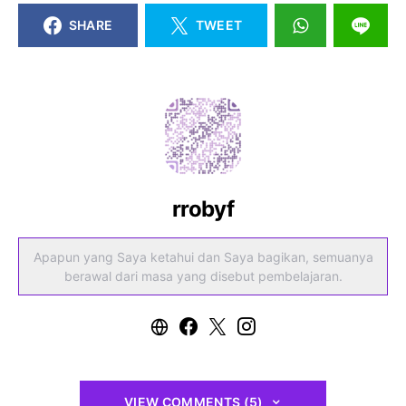
SHARE
TWEET
rrobyf
Apapun yang Saya ketahui dan Saya bagikan, semuanya
berawal dari masa yang disebut pembelajaran.
VIEW COMMENTS (5)