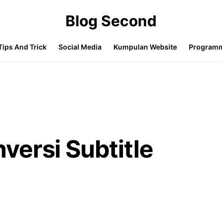
Blog Second
Tips And Trick
Social Media
Kumpulan Website
Program
ersi Subtitle