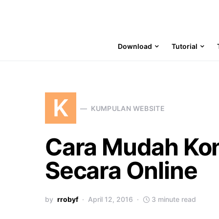
Download
Tutorial
K
KUMPULAN WEBSITE
Cara Mudah Konv
Secara Online
by
rrobyf
April 12, 2016
3 minute read