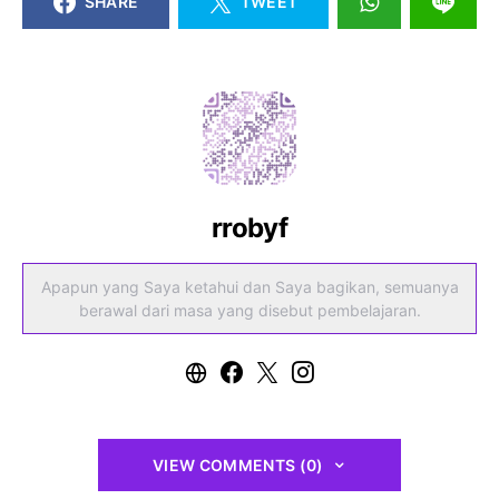
SHARE
TWEET
rrobyf
Apapun yang Saya ketahui dan Saya bagikan, semuanya
berawal dari masa yang disebut pembelajaran.
VIEW COMMENTS (0)