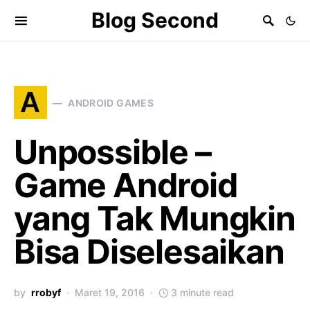
Blog Second
A
ANDROID GAMES
Unpossible –
Game Android
yang Tak Mungkin
Bisa Diselesaikan
by
rrobyf
Maret 19, 2016
3 minute read