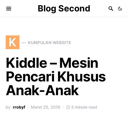
Blog Second
K
KUMPULAN WEBSITE
Kiddle – Mesin
Pencari Khusus
Anak-Anak
by
rrobyf
Maret 25, 2016
3 minute read