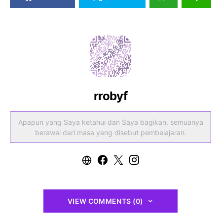
rrobyf
Apapun yang Saya ketahui dan Saya bagikan, semuanya
berawal dari masa yang disebut pembelajaran.
VIEW COMMENTS (0)