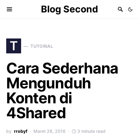
Blog Second
T
TUTORIAL
Cara Sederhana
Mengunduh
Konten di
4Shared
by
rrobyf
Maret 28, 2016
3 minute read