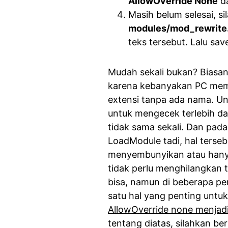
AllowOverride None
da
Masih belum selesai, si
modules/mod_rewrite
teks tersebut. Lalu sa
Mudah sekali bukan? Biasan
karena kebanyakan PC memb
extensi tanpa ada nama. U
untuk mengecek terlebih dah
tidak sama sekali. Dan pad
LoadModule tadi, hal terseb
menyembunyikan atau hany
tidak perlu menghilangkan 
bisa, namun di beberapa pe
satu hal yang penting untu
AllowOverride none menjadi
tentang diatas, silahkan be