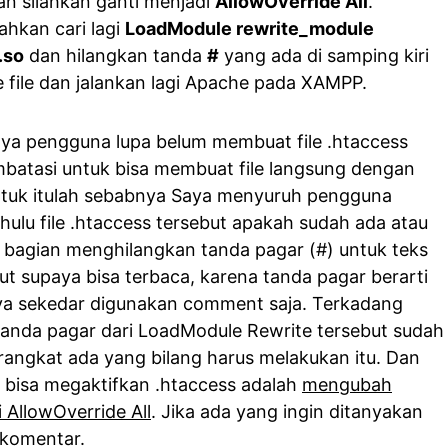
n silahkan ganti menjadi
AllowOverride All
.
lahkan cari lagi
LoadModule rewrite_module
.so
dan hilangkan tanda
#
yang ada di samping kiri
ve file dan jalankan lagi Apache pada XAMPP.
ya pengguna lupa belum membuat file .htaccess
atasi untuk bisa membuat file langsung dengan
ntuk itulah sebabnya Saya menyuruh pengguna
ulu file .htaccess tersebut apakah sudah ada atau
a bagian menghilangkan tanda pagar (#) untuk teks
ut supaya bisa terbaca, karena tanda pagar berarti
a sekedar digunakan comment saja. Terkadang
tanda pagar dari LoadModule Rewrite tersebut sudah
rangkat ada yang bilang harus melakukan itu. Dan
k bisa megaktifkan .htaccess adalah
mengubah
 AllowOverride All
. Jika ada yang ingin ditanyakan
rkomentar.