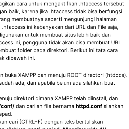
bagikan
cara untuk mengaktifkan .htaccess
tersebut
n baik, karena jika .htaccess tidak bisa berfungsi
yang membuatnya seperti mengunjungi halaman
.htaccess ini kebanyakan dari URL dan File saja,
digunakan untuk membuat situs lebih baik dan
access ini, pengguna tidak akan bisa membuat URL
buat folder pada direktori. Berikut ini tata cara
k dibawah ini.
an buka XAMPP dan menuju ROOT directori (htdocs).
 sudah ada, dan apabila belum ada silahkan buat
enuju direktori dimana XAMPP telah diinstall, dan
/conf/
dan carilah file bernama
httpd.conf
silahkan
epad.
ahkan cari (CTRL+F) dengan teks bertuliskan