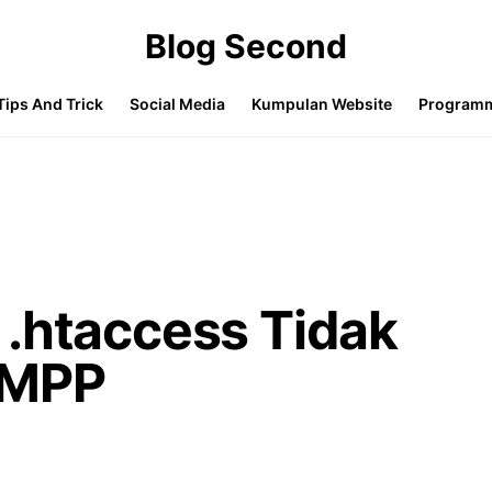
Blog Second
Tips And Trick
Social Media
Kumpulan Website
Program
 .htaccess Tidak
AMPP