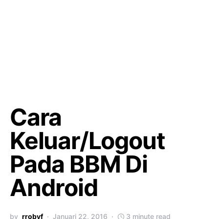
Cara
Keluar/Logout
Pada BBM Di
Android
by
rrobyf
Januari 22, 2016
3 minute read