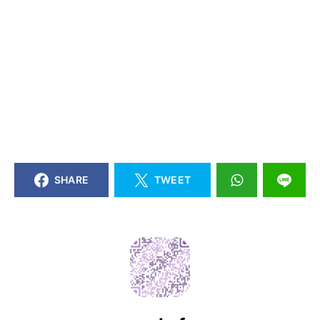
SHARE
TWEET