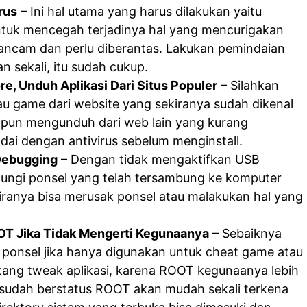
rus
– Ini hal utama yang harus dilakukan yaitu
tuk mencegah terjadinya hal yang mencurigakan
ncam dan perlu diberantas. Lakukan pemindaian
n sekali, itu sudah cukup.
ore, Unduh Aplikasi Dari Situs Populer
– Silahkan
au game dari website yang sekiranya sudah dikenal
kapun mengunduh dari web lain yang kurang
ndai dengan antivirus sebelum menginstall.
Debugging
– Dengan tidak mengaktifkan USB
dungi ponsel yang telah tersambung ke komputer
iranya bisa merusak ponsel atau malakukan hal yang
T Jika Tidak Mengerti Kegunaanya
– Sebaiknya
ponsel jika hanya digunakan untuk cheat game atau
ang tweak aplikasi, karena ROOT kegunaanya lebih
el sudah berstatus ROOT akan mudah sekali terkena