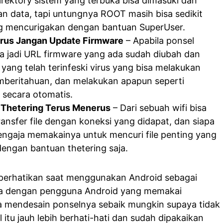
direktory sistem yang terbuka bisa dimasuki dan
n data, tapi untungnya ROOT masih bisa sedikit
ang mencurigakan dengan bantuan SuperUser.
irus Jangan Update Firmware
– Apabila ponsel
sa jadi URL firmware yang ada sudah diubah dan
yang telah terinfeski virus yang bisa melakukan
mberitahuan, dan melakukan apapun seperti
secara otomatis.
 Thetering Terus Menerus
– Dari sebuah wifi bisa
nsfer file dengan koneksi yang didapat, dan siapa
engaja memakainya untuk mencuri file penting yang
engan bantuan thetering saja.
diperhatikan saat menggunakan Android sebagai
jika dengan pengguna Android yang memakai
mendesain ponselnya sebaik mungkin supaya tidak
itu jauh lebih berhati-hati dan sudah dipakaikan