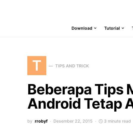
Download
Tutorial
T
TIPS AND TRICK
Beberapa Tips 
Android Tetap
by
rrobyf
Desember 22, 2015
3 minute read