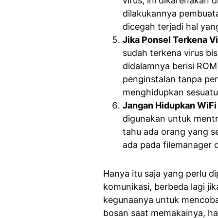
virus, ini dikarenakan 
dilakukannya pembuata
dicegah terjadi hal y
Jika Ponsel Terkena V
sudah terkena virus bi
didalamnya berisi ROM 
penginstalan tanpa pe
menghidupkan sesuatu 
Jangan Hidupkan WiFi
digunakan untuk mentra
tahu ada orang yang s
ada pada filemanager d
Hanya itu saja yang perlu 
komunikasi, berbeda lagi 
kegunaanya untuk mencoba 
bosan saat memakainya, hal 