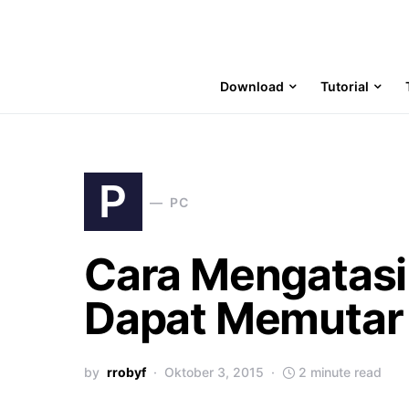
Download
Tutorial
P
PC
Cara Mengatasi
Dapat Memutar
by
rrobyf
Oktober 3, 2015
2 minute read