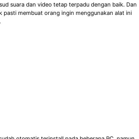
sud suara dan video tetap terpadu dengan baik. Dan
k pasti membuat orang ingin menggunakan alat ini
.
 sudah
otomatis terinstall pada beberapa PC
, namun