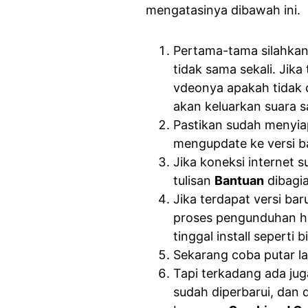
mengatasinya dibawah ini.
Pertama-tama silahkan
tidak sama sekali. Jika
vdeonya apakah tidak c
akan keluarkan suara s
Pastikan sudah menyiap
mengupdate ke versi b
Jika koneksi internet s
tulisan
Bantuan
dibagia
Jika terdapat versi ba
proses pengunduhan hin
tinggal install seperti b
Sekarang coba putar la
Tapi terkadang ada ju
sudah diperbarui, dan 