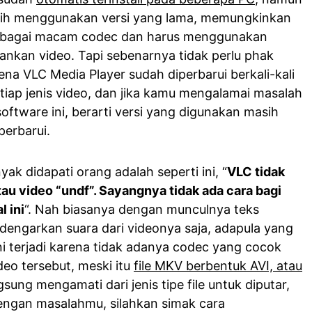
masih menggunakan versi yang lama, memungkinkan
rbagai macam codec dan harus menggunakan
ankan video. Tapi sebenarnya tidak perlu phak
arena VLC Media Player sudah diperbarui berkali-kali
ap jenis video, dan jika kamu mengalamai masalah
ftware ini, berarti versi yang digunakan masih
perbarui.
k didapati orang adalah seperti ini, “
VLC tidak
u video “undf”. Sayangnya tidak ada cara bagi
 ini
“. Nah biasanya dengan munculnya teks
dengarkan suara dari videonya saja, adapula yang
ini terjadi karena tidak adanya codec yang cocok
deo tersebut, meski itu
file MKV berbentuk AVI, atau
gsung mengamati dari jenis tipe file untuk diputar,
dengan masalahmu, silahkan simak cara