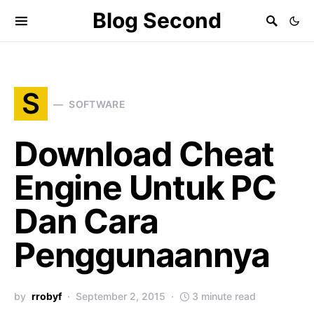
Blog Second
S
SOFTWARE
Download Cheat
Engine Untuk PC
Dan Cara
Penggunaannya
by
rrobyf
September 2, 2015
3 minute read