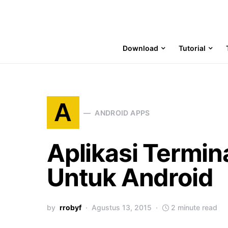
Download
Tutorial
A
ANDROID APPS
Aplikasi Termin
Untuk Android
by
rrobyf
Agustus 13, 2015
2 minute read