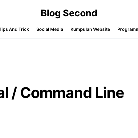
Blog Second
Tips And Trick
Social Media
Kumpulan Website
Program
al / Command Line