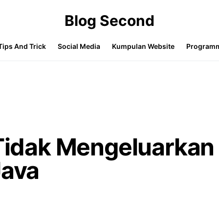
Blog Second
Tips And Trick
Social Media
Kumpulan Website
Program
 Tidak Mengeluarkan
Java