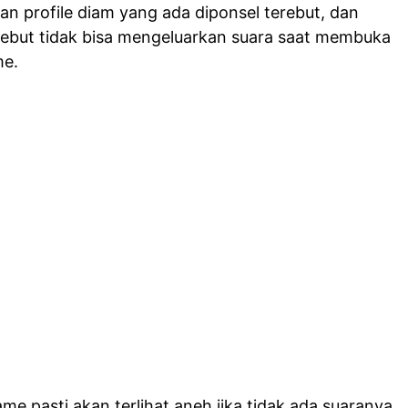
n profile diam yang ada diponsel terebut, dan
rsebut tidak bisa mengeluarkan suara saat membuka
me.
e pasti akan terlihat aneh jika
tidak ada suaranya
,