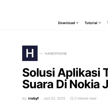
Download
Tutorial
H
HANDPHONE
Solusi Aplikasi
Suara Di Nokia 
by
rrobyf
Juni 22, 2015
2 minute read