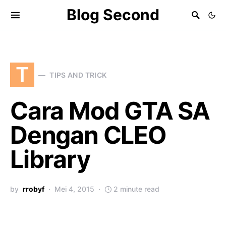
Blog Second
T
TIPS AND TRICK
Cara Mod GTA SA
Dengan CLEO
Library
by
rrobyf
Mei 4, 2015
2 minute read