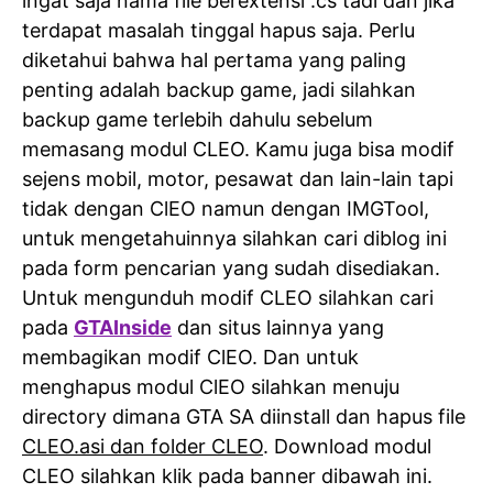
ingat saja nama file berextensi .cs tadi dan jika
terdapat masalah tinggal hapus saja. Perlu
diketahui bahwa hal pertama yang paling
penting adalah backup game, jadi silahkan
backup game terlebih dahulu sebelum
memasang modul CLEO. Kamu juga bisa modif
sejens mobil, motor, pesawat dan lain-lain tapi
tidak dengan ClEO namun dengan IMGTool,
untuk mengetahuinnya silahkan cari diblog ini
pada form pencarian yang sudah disediakan.
Untuk mengunduh modif CLEO silahkan cari
pada
GTAInside
dan situs lainnya yang
membagikan modif ClEO. Dan untuk
menghapus modul ClEO silahkan menuju
directory dimana GTA SA diinstall dan hapus file
CLEO.asi dan folder CLEO
. Download modul
CLEO silahkan klik pada banner dibawah ini.