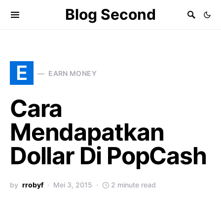
Blog Second
E
EARN MONEY
Cara
Mendapatkan
Dollar Di PopCash
by
rrobyf
Mei 3, 2015
2 minute read