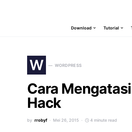
Download
Tutorial
W
WORDPRESS
Cara Mengatas
Hack
by
rrobyf
Mei 26, 2015
4 minute read