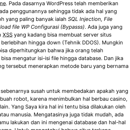
eme
. Pada dasarnya WordPress telah memberikan
da penggunannya sehingga tidak ada hal yang
oh yang paling banyak ialah
SQL Injection, File
oad file WP Configurasi (Bypasss)
. Ada juga yang
ah
XSS
yang kadang bisa membuat server situs
 berlebihan hingga down (Tehnik DDOS). Mungkin
bisa diperhitungkan bahwa jika orang telah
isa mengatur isi-isi file hingga database. Dan jika
orang tersebut menerapkan metode baru yang bernama
i sebenarnya susah untuk membedakan apakah yang
ebuah robot, karena menimbulkan hal berbau casino,
lain. Yang Saya kira hal ini tentu bisa dilakukan oleh
atau manusia. Mengatasinya juga tidak mudah, ada
amu lakukan dan ini mengenai database dan hal-hal