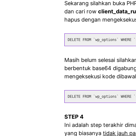
Sekarang silahkan buka PH
dan cari row
client_data_r
hapus dengan mengeksekusi
DELETE FROM `wp_options` WHERE `
Masih belum selesai silah
berbentuk base64 digabung
mengeksekusi kode dibawah
DELETE FROM `wp_options` WHERE `
STEP 4
Ini adalah step terakhir di
yang biasanya
tidak jauh pa