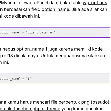
PMyadmin lewat cPanel dan, buka table
wp_options
un
berdasarkan field
option_name
. Jika ada silahkan
 kode dibawah ini.
option_name` = 'client_data_run';
kan hapus option_name
1
juga karena memiliki kode
 rot13 didalamnya. Untuk menghapusnya silahkan
 ini.
option_name` = ‘1’;
mana kamu harus mencari file berbentuk png (pseudo)
da file function.php di theme
yang kamu gunakan.