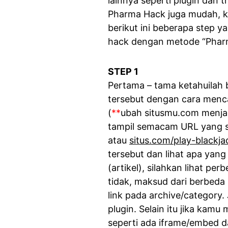
lainnya seperti plugin dan
Pharma Hack juga mudah, k
berikut ini beberapa step 
hack dengan metode “Phar
STEP 1
Pertama – tama ketahuilah
tersebut dengan cara menca
(
**
ubah situsmu.com menjad
tampil semacam URL yang sep
atau
situs.com/play-blackja
tersebut dan lihat apa yang
(artikel), silahkan lihat p
tidak, maksud dari berbeda b
link pada archive/category.
plugin. Selain itu jika kam
seperti ada iframe/embed da