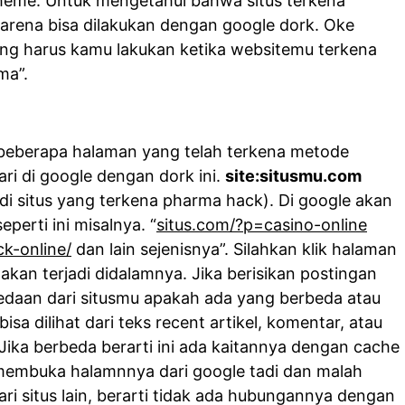
 theme. Untuk mengetahui bahwa situs terkena
arena bisa dilakukan dengan google dork. Oke
yang harus kamu lakukan ketika websitemu terkena
ma”.
 beberapa halaman yang telah terkena metode
ri di google dengan dork ini.
site:situsmu.com
i situs yang terkena pharma hack). Di google akan
erti ini misalnya. “
situs.com/?p=casino-online
ck-online/
dan lain sejenisnya”. Silahkan klik halaman
 akan terjadi didalamnya. Jika berisikan postingan
erbedaan dari situsmu apakah ada yang berbeda atau
isa dilihat dari teks recent artikel, komentar, atau
 Jika berbeda berarti ini ada kaitannya dengan cache
u membuka halamnnya dari google tadi dan malah
ri situs lain, berarti tidak ada hubungannya dengan