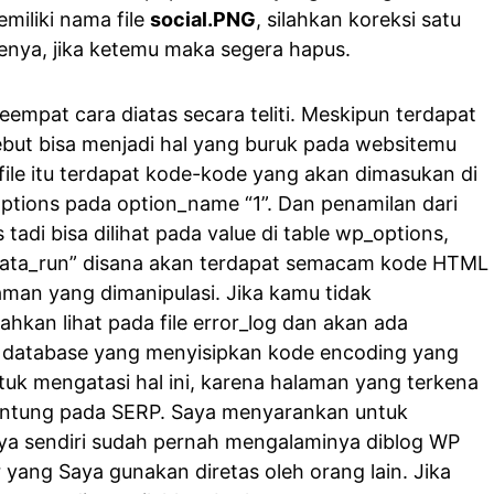
miliki nama file
social.PNG
, silahkan koreksi satu
ilenya, jika ketemu maka segera hapus.
empat cara diatas secara teliti. Meskipun terdapat
rsebut bisa menjadi hal yang buruk pada websitemu
file itu terdapat kode-kode yang akan dimasukan di
tions pada option_name “1”. Dan penamilan dari
 tadi bisa dilihat pada value di table wp_options,
data_run” disana akan terdapat semacam kode HTML
man yang dimanipulasi. Jika kamu tidak
ahkan lihat pada file error_log dan akan ada
i database yang menyisipkan kode encoding yang
tuk mengatasi hal ini, karena halaman yang terkena
antung pada SERP. Saya menyarankan untuk
ya sendiri sudah pernah mengalaminya diblog WP
r yang Saya gunakan diretas oleh orang lain. Jika