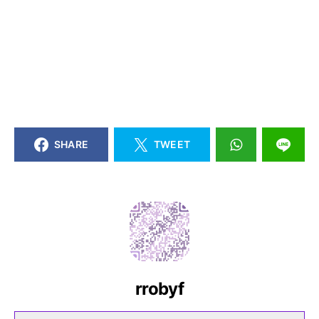
SHARE
TWEET
rrobyf