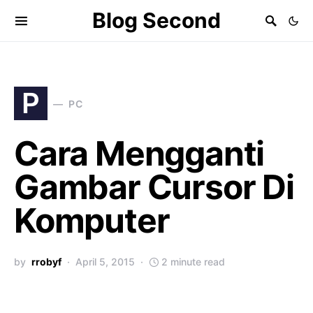
Blog Second
P
PC
Cara Mengganti
Gambar Cursor Di
Komputer
by
rrobyf
April 5, 2015
2 minute read