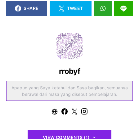
SHARE
TWEET
rrobyf
Apapun yang Saya ketahui dan Saya bagikan, semuanya
berawal dari masa yang disebut pembelajaran.
VIEW COMMENTS (1)