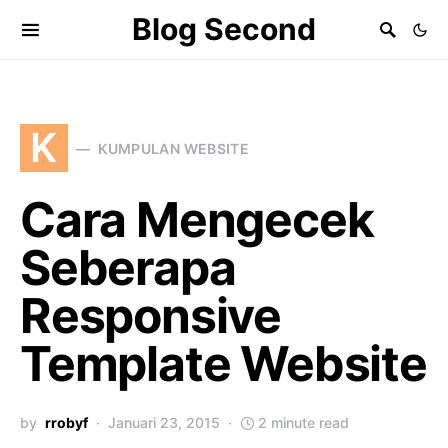
Blog Second
K
KUMPULAN WEBSITE
Cara Mengecek
Seberapa
Responsive
Template Website
by
rrobyf
Januari 23, 2015
2 minute read