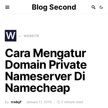
Blog Second
W
WEBSITE
Cara Mengatur
Domain Private
Nameserver Di
Namecheap
by
rrobyf
Januari 17, 2015
2 minute read