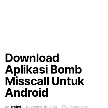
Download
Aplikasi Bomb
Misscall Untuk
Android
by
rrobyf
November 16, 2014
2 minute read