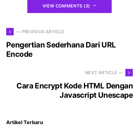
VIEW COMMENTS (3)
— PREVIOUS ARTICLE
Pengertian Sederhana Dari URL
Encode
NEXT ARTICLE —
Cara Encrypt Kode HTML Dengan
Javascript Unescape
Artikel Terbaru