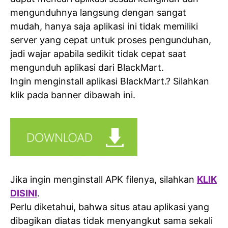
mengunduhnya langsung dengan sangat
mudah, hanya saja aplikasi ini tidak memiliki
server yang cepat untuk proses pengunduhan,
jadi wajar apabila sedikit tidak cepat saat
mengunduh aplikasi dari BlackMart.
Ingin menginstall aplikasi BlackMart.? Silahkan
klik pada banner dibawah ini.
Jika ingin menginstall APK filenya, silahkan
KLIK
DISINI
.
Perlu diketahui, bahwa situs atau aplikasi yang
dibagikan diatas tidak menyangkut sama sekali