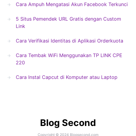
Cara Ampuh Mengatasi Akun Facebook Terkunci
5 Situs Pemendek URL Gratis dengan Custom
Link
Cara Verifikasi Identitas di Aplikasi Orderkuota
Cara Tembak WiFi Menggunakan TP LINK CPE
220
Cara Instal Capcut di Komputer atau Laptop
Blog Second
Copyright © 2024 Blogsecond.com