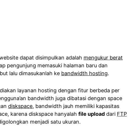
ebsite dapat disimpulkan adalah
mengukur berat
iap pengunjung memasuki halaman baru dan
ebut lalu dimasukanlah ke
bandwidth hosting
.
iakan layanan hosting dengan fitur berbeda per
engguna’an bandwidth juga dibatasi dengan space
gan
diskspace
, bandwidth jauh memiliki kapasitas
ace, karena diskspace hanyalah
file upload
dari
FTP
igolongkan menjadi satu ukuran.