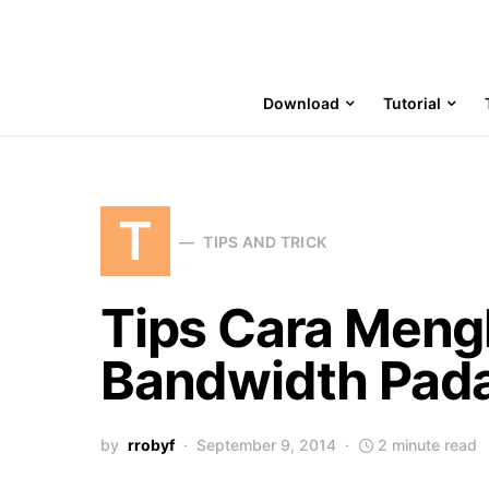
Download
Tutorial
T
TIPS AND TRICK
Tips Cara Meng
Bandwidth Pad
by
rrobyf
September 9, 2014
2 minute read