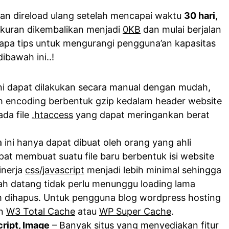
an direload ulang setelah mencapai waktu
30 hari
,
 ukuran dikembalikan menjadi
0KB
dan mulai berjalan
erapa tips untuk mengurangi pengguna’an kapasitas
dibawah ini..!
ini dapat dilakukan secara manual dengan mudah,
 encoding berbentuk gzip kedalam header website
ada file
.htaccess
yang dapat meringankan berat
 ini hanya dapat dibuat oleh orang yang ahli
t membuat suatu file baru berbentuk isi website
inerja
css/javascript
menjadi lebih minimal sehingga
h datang tidak perlu menunggu loading lama
um dihapus. Untuk pengguna blog wordpress hosting
in
W3 Total Cache
atau
WP Super Cache
.
ript, Image
– Banyak situs yang menyediakan fitur