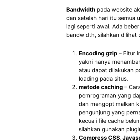
Bandwidth
pada website ak
dan setelah hari itu semua
lagi seperti awal. Ada beb
bandwidth, silahkan dilihat 
Encoding gzip
– Fitur 
yakni hanya menambah
atau dapat dilakukan p
loading pada situs.
metode caching
– Cara
pemrograman yang dapa
dan mengoptimalkan k
pengunjung yang perna
kecuali file cache bel
silahkan gunakan plug
Compress CSS, Javasc