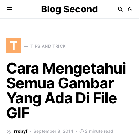
Blog Second
T
TIPS AND TRICK
Cara Mengetahui
Semua Gambar
Yang Ada Di File
GIF
by
rrobyf
September 8, 2014
2 minute read