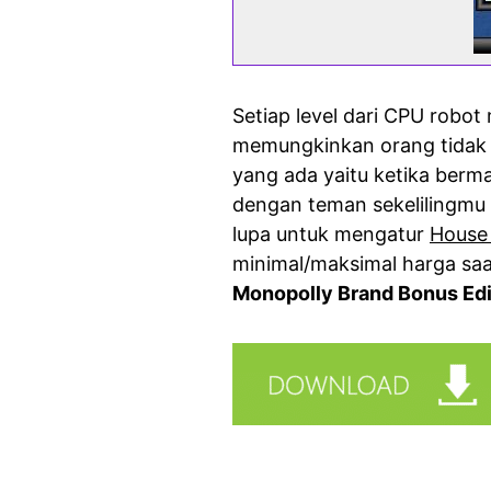
Setiap level dari CPU robot
memungkinkan orang tidak r
yang ada yaitu ketika berm
dengan teman sekelilingmu 
lupa untuk mengatur
House
minimal/maksimal harga saa
Monopolly Brand Bonus Edi