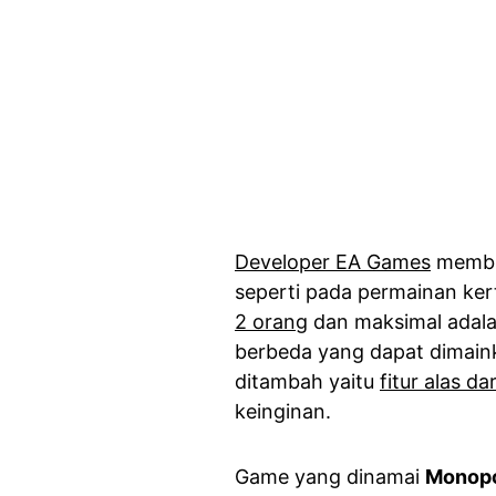
Developer EA Games
membu
seperti pada permainan ke
2 orang
dan maksimal adalah
berbeda yang dapat dimai
ditambah yaitu
fitur alas d
keinginan.
Game yang dinamai
Monopo