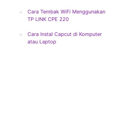
Cara Tembak WiFi Menggunakan
TP LINK CPE 220
Cara Instal Capcut di Komputer
atau Laptop