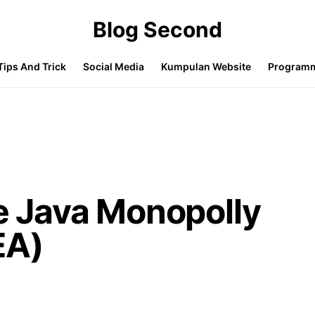
Blog Second
Tips And Trick
Social Media
Kumpulan Website
Program
 Java Monopolly
EA)