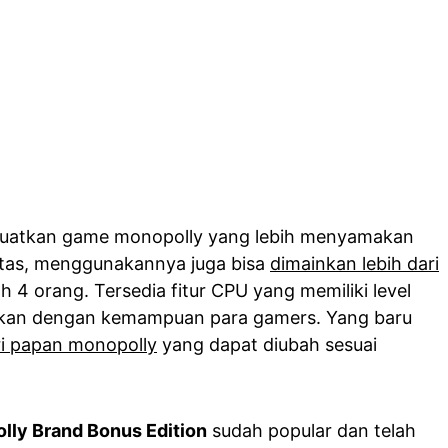
atkan game monopolly yang lebih menyamakan
rtas, menggunakannya juga bisa
dimainkan lebih dari
 4 orang. Tersedia fitur CPU yang memiliki level
nkan dengan kemampuan para gamers. Yang baru
ari papan monopolly
yang dapat diubah sesuai
lly Brand Bonus Edition
sudah popular dan telah