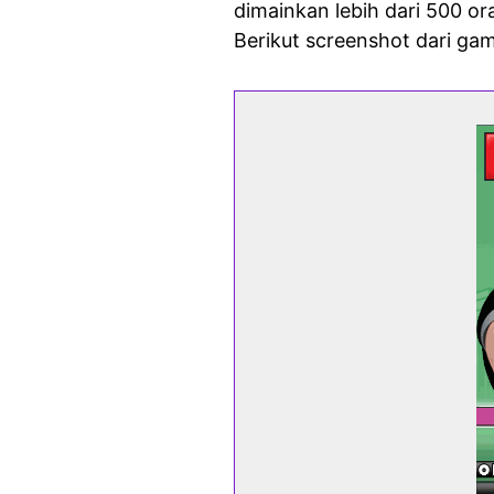
dimainkan lebih dari 500 o
Berikut screenshot dari game