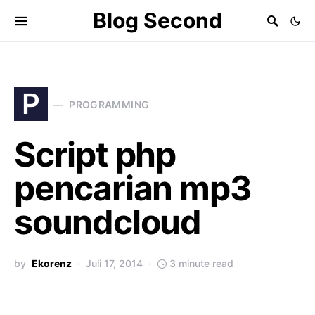
Blog Second
P
PROGRAMMING
Script php
pencarian mp3
soundcloud
by
Ekorenz
Juli 17, 2014
3 minute read