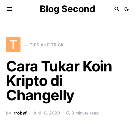
Blog Second
T
TIPS AND TRICK
Cara Tukar Koin
Kripto di
Changelly
by
rrobyf
Juni 18, 2020
3 minute read