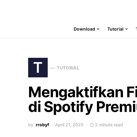
Download
Tutorial
T
TUTORIAL
Mengaktifkan Fi
di Spotify Prem
by
rrobyf
April 21, 2020
2 minute read