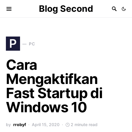
Blog Second
P
PC
Cara
Mengaktifkan
Fast Startup di
Windows 10
by
rrobyf
April 15, 2020
2 minute read