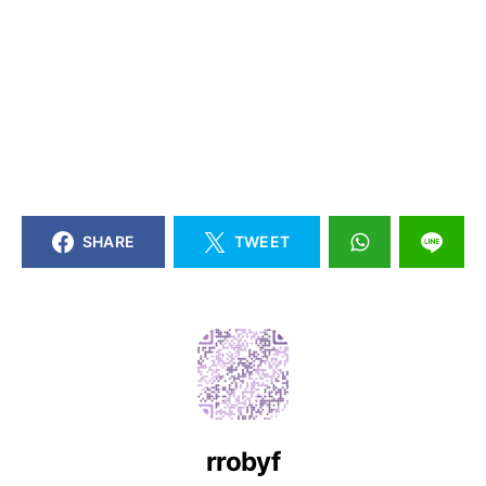
SHARE
TWEET
rrobyf