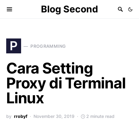
Blog Second
P
PROGRAMMING
Cara Setting
Proxy di Terminal
Linux
by
rrobyf
November 30, 2019
2 minute read