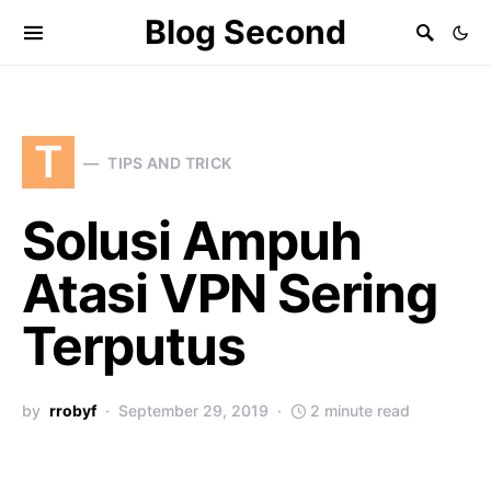
Blog Second
T
TIPS AND TRICK
Solusi Ampuh
Atasi VPN Sering
Terputus
by
rrobyf
September 29, 2019
2 minute read