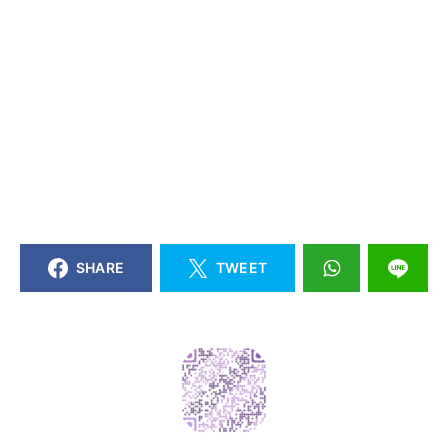
SHARE
TWEET