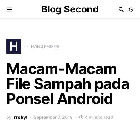
Blog Second
H
HANDPHONE
Macam-Macam
File Sampah pada
Ponsel Android
by
rrobyf
September 7, 2019
4 minute read