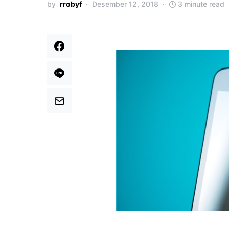
by
rrobyf
Desember 12, 2018
3 minute read