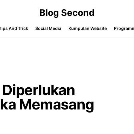
Blog Second
Tips And Trick
Social Media
Kumpulan Website
Program
 Diperlukan
tika Memasang