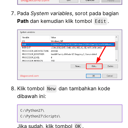
Pada
System variables
, sorot pada bagian
Path
dan kemudian klik tombol
.
Edit
Klik tombol
dan tambahkan kode
New
dibawah ini:
C:\Python27\

C:\Python27\Scripts\
Jika sudah, klik tombol
.
OK