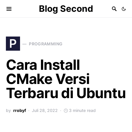
Blog Second
P
PROGRAMMING
Cara Install
CMake Versi
Terbaru di Ubuntu
by
rrobyf
Juli 28, 2022
3 minute read