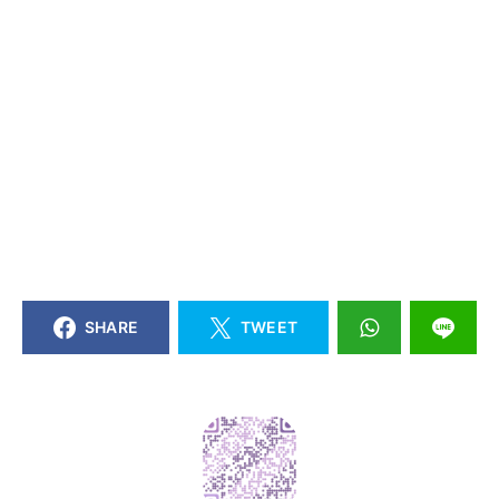
SHARE
TWEET