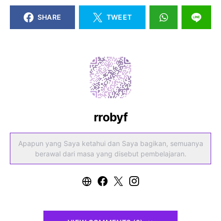
SHARE
TWEET
rrobyf
Apapun yang Saya ketahui dan Saya bagikan, semuanya
berawal dari masa yang disebut pembelajaran.