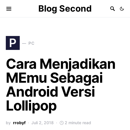
Blog Second
P
PC
Cara Menjadikan
MEmu Sebagai
Android Versi
Lollipop
by
rrobyf
Juli 2, 2018
2 minute read