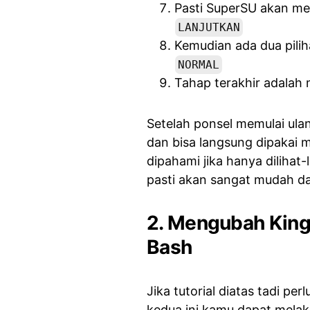
Pasti SuperSU akan mem
LANJUTKAN
Kemudian ada dua pilih
NORMAL
Tahap terakhir adala
Setelah ponsel memulai ula
dan bisa langsung dipakai m
dipahami jika hanya dilihat
pasti akan sangat mudah da
2. Mengubah King
Bash
Jika tutorial diatas tadi p
kedua ini kamu dapat melaku