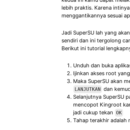
lebih praktis. Karena intin
menggantikannya sesuai ap
Jadi SuperSU lah yang aka
sendiri dan ini tergolong c
Berikut ini tutorial lengkapn
Unduh dan buka aplika
Ijinkan akses root yang
Maka SuperSU akan mem
dan kemudi
LANJUTKAN
Selanjutnya SuperSU p
mencopot Kingroot kare
jadi cukup tekan
OK
Tahap terakhir adala