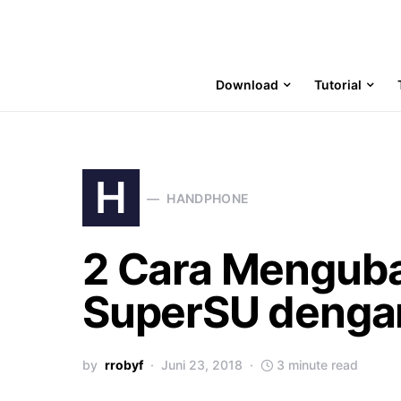
Download
Tutorial
H
HANDPHONE
2 Cara Menguba
SuperSU denga
by
rrobyf
Juni 23, 2018
3 minute read