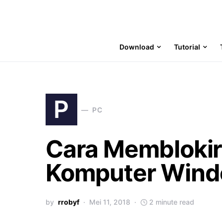
Download
Tutorial
P
PC
Cara Memblokir
Komputer Win
by
rrobyf
Mei 11, 2018
2 minute read