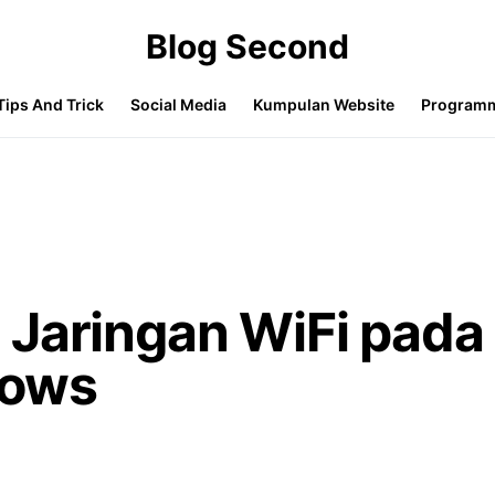
Blog Second
Tips And Trick
Social Media
Kumpulan Website
Program
 Jaringan WiFi pada
dows