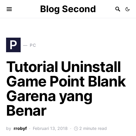
Blog Second
P
PC
Tutorial Uninstall
Game Point Blank
Garena yang
Benar
by
rrobyf
Februari 13, 2018
2 minute read