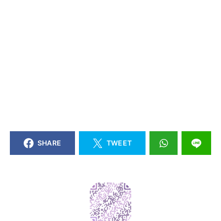
SHARE
TWEET