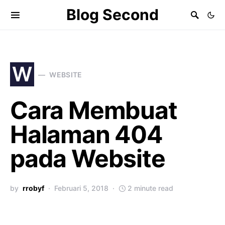
Blog Second
W
WEBSITE
Cara Membuat
Halaman 404
pada Website
by
rrobyf
Februari 5, 2018
2 minute read