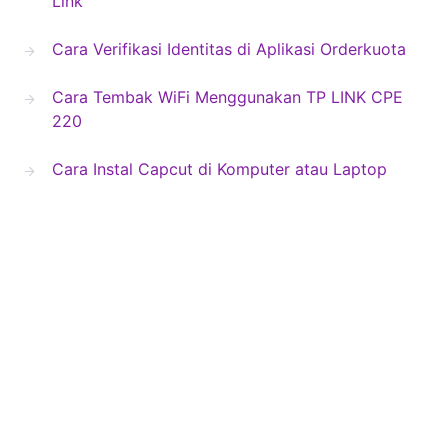
Link
Cara Verifikasi Identitas di Aplikasi Orderkuota
Cara Tembak WiFi Menggunakan TP LINK CPE
220
Cara Instal Capcut di Komputer atau Laptop
Blog Second
Copyright © 2024 Blogsecond.com
About Us
Contact Us
Privacy Policy