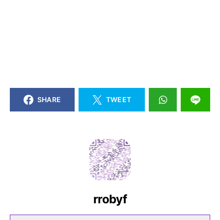
SHARE
TWEET
rrobyf