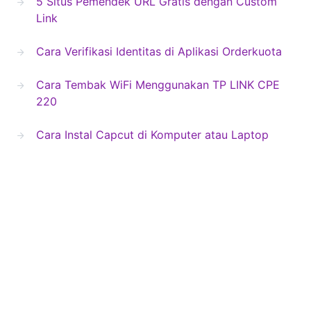
5 Situs Pemendek URL Gratis dengan Custom
Link
Cara Verifikasi Identitas di Aplikasi Orderkuota
Cara Tembak WiFi Menggunakan TP LINK CPE
220
Cara Instal Capcut di Komputer atau Laptop
Blog Second
Copyright © 2024 Blogsecond.com
About Us
Contact Us
Privacy Policy