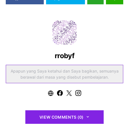
rrobyf
Apapun yang Saya ketahui dan Saya bagikan, semuanya
berawal dari masa yang disebut pembelajaran.
VIEW COMMENTS (0)