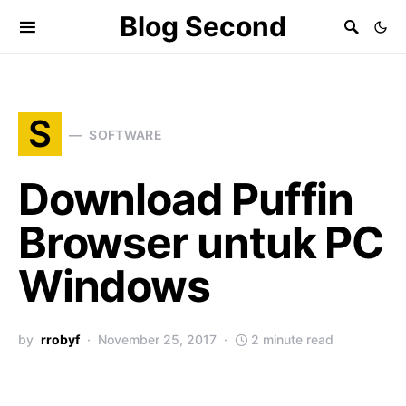
Blog Second
S
SOFTWARE
Download Puffin
Browser untuk PC
Windows
by
rrobyf
November 25, 2017
2 minute read